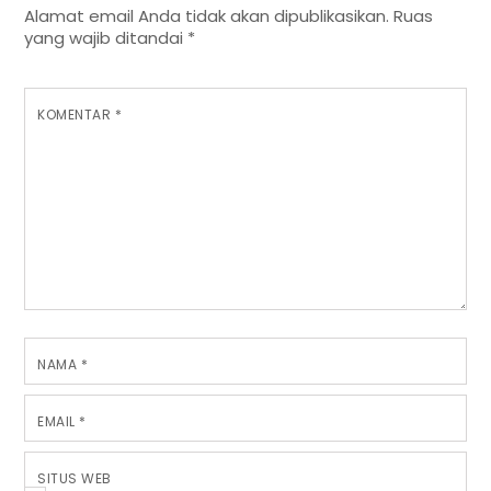
Alamat email Anda tidak akan dipublikasikan.
Ruas
yang wajib ditandai
*
KOMENTAR
*
NAMA
*
EMAIL
*
SITUS WEB