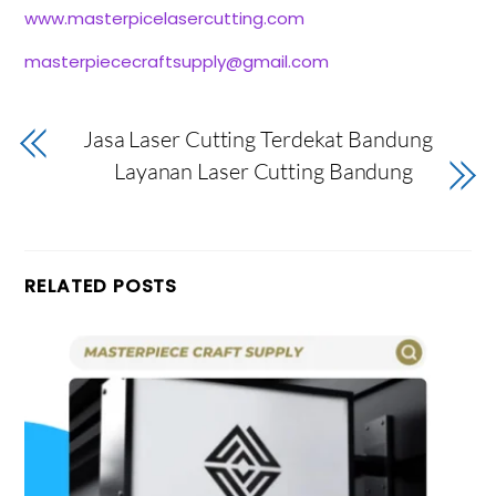
www.masterpicelasercutting.com
masterpiececraftsupply@gmail.com
Jasa Laser Cutting Terdekat Bandung
Layanan Laser Cutting Bandung
RELATED POSTS