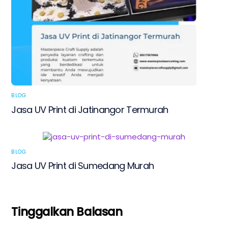
BLOG
Jasa UV Print di Jatinangor Termurah
BLOG
Jasa UV Print di Sumedang Murah
Tinggalkan Balasan