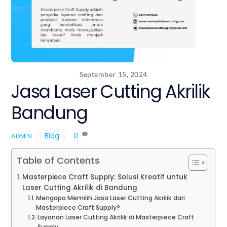
September 15, 2024
Jasa Laser Cutting Akrilik
Bandung
Blog
0
ADMIN
Table of Contents
Masterpiece Craft Supply: Solusi Kreatif untuk
Laser Cutting Akrilik di Bandung
Mengapa Memilih Jasa Laser Cutting Akrilik dari
Masterpiece Craft Supply?
Layanan Laser Cutting Akrilik di Masterpiece Craft
Supply