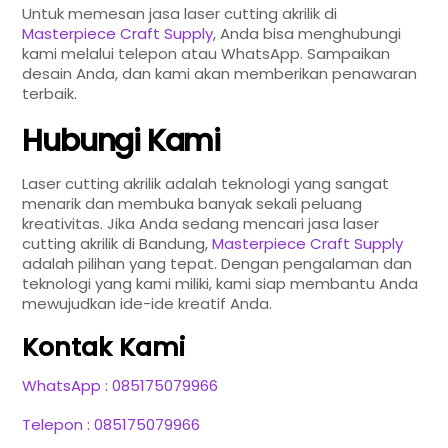
Untuk memesan jasa laser cutting akrilik di
Masterpiece Craft Supply
, Anda bisa menghubungi
kami melalui telepon atau WhatsApp. Sampaikan
desain Anda, dan kami akan memberikan penawaran
terbaik.
Hubungi Kami
Laser cutting akrilik adalah teknologi yang sangat
menarik dan membuka banyak sekali peluang
kreativitas. Jika Anda sedang mencari jasa laser
cutting akrilik di Bandung,
Masterpiece Craft Supply
adalah pilihan yang tepat. Dengan pengalaman dan
teknologi yang kami miliki, kami siap membantu Anda
mewujudkan ide-ide kreatif Anda.
Kontak Kami
WhatsApp : 085175079966
Telepon : 085175079966