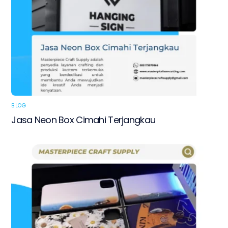
BLOG
Jasa Neon Box Cimahi Terjangkau