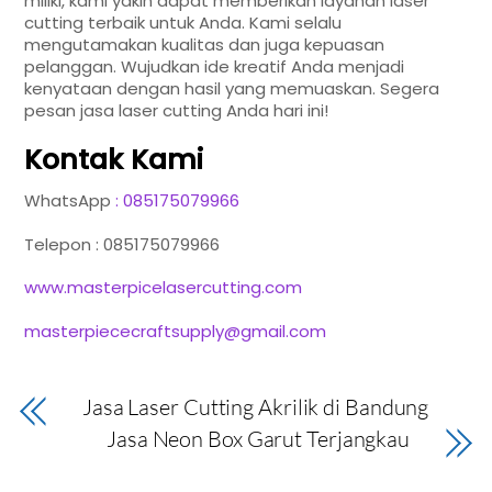
miliki, kami yakin dapat memberikan layanan laser
cutting terbaik untuk Anda. Kami selalu
mengutamakan kualitas dan juga kepuasan
pelanggan. Wujudkan ide kreatif Anda menjadi
kenyataan dengan hasil yang memuaskan. Segera
pesan jasa laser cutting Anda hari ini!
Kontak Kami
WhatsApp
: 085175079966
Telepon : 085175079966
www.masterpicelasercutting.com
masterpiececraftsupply@gmail.com
Jasa Laser Cutting Akrilik di Bandung
Jasa Neon Box Garut Terjangkau