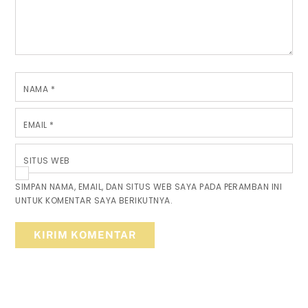
NAMA
*
EMAIL
*
SITUS WEB
SIMPAN NAMA, EMAIL, DAN SITUS WEB SAYA PADA PERAMBAN INI
UNTUK KOMENTAR SAYA BERIKUTNYA.