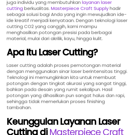
juga individu yang membutuhkan
layanan laser
cutting
berkualitas.
Masterpiece Craft Supply
hadir
sebagai solusi bagi Anda yang ingin mewujudkan ide-
ide kreatif menjadi kenyataan. Dengan teknologi laser
cutting CO2 yang canggih, kami mampu
menghasilkan potongan presisi pada berbagai
material, mulai dari akrilik, kayu, hingga kulit.
Apa Itu Laser Cutting?
Laser cutting adalah proses pemotongan material
dengan menggunakan sinar laser berintensitas tinggi.
Teknologi ini memungkinkan kita untuk membuat
potongan dengan tingkat akurasi yang sangat tinggi,
bahkan pada desain yang rumit sekalipun. Hasil
potongan yang dihasilkan pun sangat halus dan rapi,
sehingga tidak memerlukan proses finishing
tambahan.
Keunggulan Layanan Laser
Cutting di
Masterpiece Craft