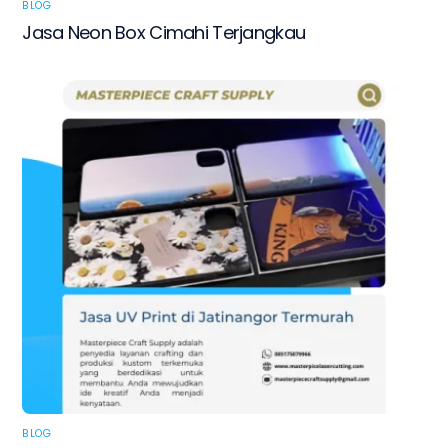
BLOG
Jasa Neon Box Cimahi Terjangkau
BLOG