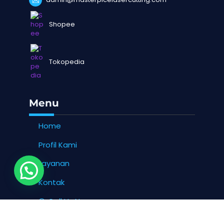
Shopee
Tokopedia
Menu
Home
Profil Kami
Layanan
Kontak
Call Us Now