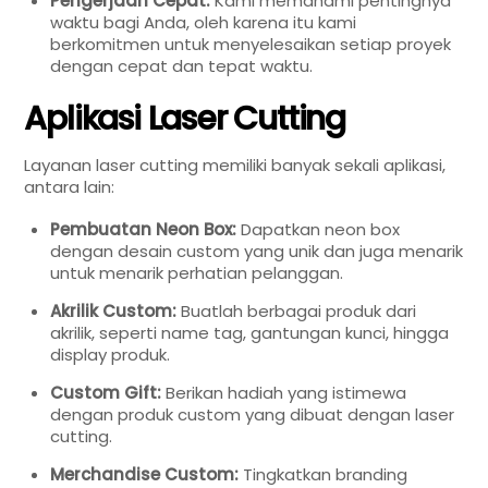
Pengerjaan Cepat:
Kami memahami pentingnya
waktu bagi Anda, oleh karena itu kami
berkomitmen untuk menyelesaikan setiap proyek
dengan cepat dan tepat waktu.
Aplikasi Laser Cutting
Layanan laser cutting memiliki banyak sekali aplikasi,
antara lain:
Pembuatan Neon Box:
Dapatkan neon box
dengan desain custom yang unik dan juga menarik
untuk menarik perhatian pelanggan.
Akrilik Custom:
Buatlah berbagai produk dari
akrilik, seperti name tag, gantungan kunci, hingga
display produk.
Custom Gift:
Berikan hadiah yang istimewa
dengan produk custom yang dibuat dengan laser
cutting.
Merchandise Custom:
Tingkatkan branding