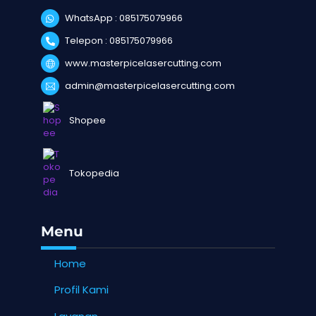
WhatsApp : 085175079966
Telepon : 085175079966
www.masterpicelasercutting.com
admin@masterpicelasercutting.com
Shopee
Tokopedia
Menu
Home
Profil Kami